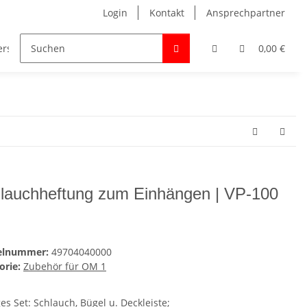
Login
Kontakt
Ansprechpartner
ersonalakten / Universalmappen
Zubehör für Hefter und M
0,00 €
lauchheftung zum Einhängen | VP-100
kelnummer:
49704040000
orie:
Zubehör für OM 1
ges Set: Schlauch, Bügel u. Deckleiste;