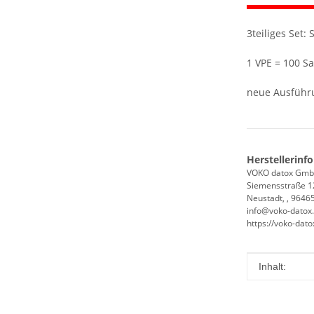
3teiliges Set: 
1 VPE = 100 Sa
neue Ausführu
Herstellerinf
VOKO datox Gm
Siemensstraße 1
Neustadt, , 9646
info@voko-datox
https://voko-dato
Produkteig
Wert
Inhalt: