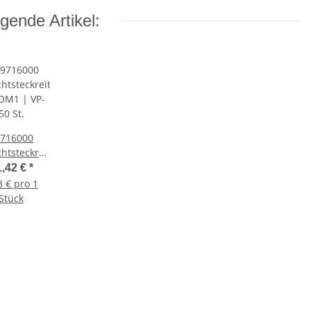
gende Artikel:
716000
chtsteckreiter
OM1 | VP-
1,42 €
*
50 St.
3 € pro 1
Stück