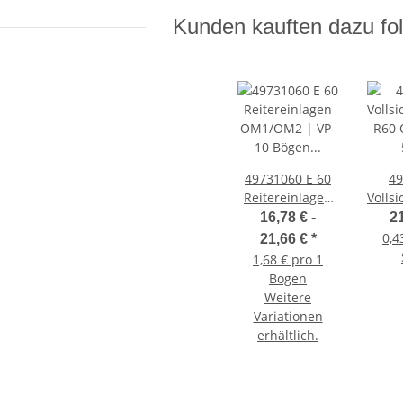
Kunden kauften dazu fol
49731060 E 60
49
Reitereinlagen
Vollsi
OM1/OM2 | VP-
R60 
16,78 € -
2
10 Bögen à 39
0,4
21,66 €
*
St.
1,68 € pro 1
Bogen
Weitere
Variationen
erhältlich.