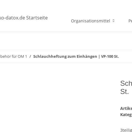
Organisationsmittel
P
behör für OM 1
Schlauchheftung zum Einhängen | VP-100 St.
Sch
St.
Arti
Kateg
3teili