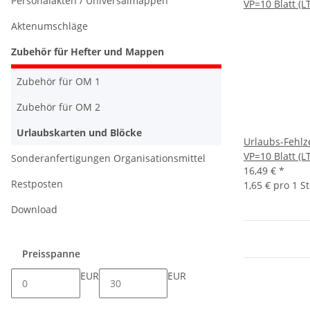
Personalakten / Universalmappen
Aktenumschläge
Zubehör für Hefter und Mappen
Zubehör für OM 1
Zubehör für OM 2
Urlaubskarten und Blöcke
Urlaubs-Fehlze
VP=10 Blatt (LT
Sonderanfertigungen Organisationsmittel
16,49 €
*
Restposten
1,65 € pro 1 S
Download
Preisspanne
EUR
EUR