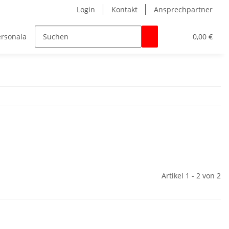
Login
Kontakt
Ansprechpartner
ersonalakten / Universalmappen
Zubehör für Hefter und M
0,00 €
Artikel 1 - 2 von 2